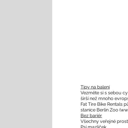
Tipy na balení
Vezměte si s sebou cyk
širší než mnoho evrop
Fat Tire Bike Rentals
Bez bariér
Psí mazlíček