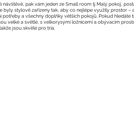
é návštěvě, pak vám jeden ze Small room tj Malý pokoj, postač
e byly stylově zařízeny tak, aby co nejlépe využily prostor – 
í potřeby a všechny doplňky větších pokojů. Pokud hledáte t
sou velké a světlé, s velkorysými ložnicemi a obývacím prost
akže jsou skvělé pro tria.