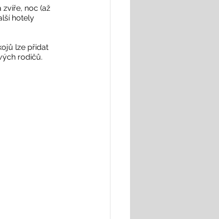
zvíře, noc (až 
lší hotely 
ojů lze přidat 
vých rodičů.