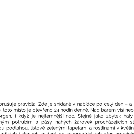
orušuje pravidla. Zde je snídaně v nabídce po celý den – a 
: toto místo je otevřeno 24 hodin denně. Nad barem visí neon
gen, i když je nejtemnější noc. Stejně jako zbytek haly 
aleným potrubím a pásy nahých žárovek procházejících s
u podlahou, listově zelenými tapetami a rostlinami v květiná
adkých i slaných snídaní, od severoafrických přes americko