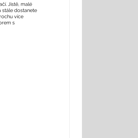
í. Jistě, malé 
a stále dostanete 
rochu více 
orem s 