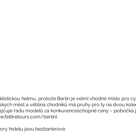
listickou helmu, protože Berlín je velmi vhodné místo pro cykl
ských měst a většina chodníků má pruhy pro ty na dvou kole
 půjčuje řadu modelů za konkurenceschopné ceny – pobočka j