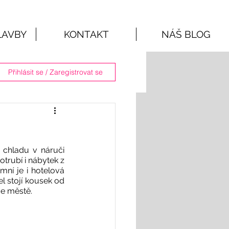
LAVBY
KONTAKT
NÁŠ BLOG
Přihlásit se / Zaregistrovat se
hladu v náruči 
rubí i nábytek z 
ní je i hotelová 
l stojí kousek od 
ve městě.