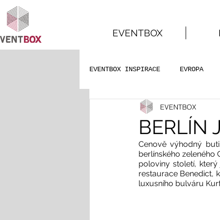
EVENTBOX
EVENTBOX INSPIRACE
EVROPA
EVENTBOX
SVATEBNÍ CESTY
BERLÍN J
Cenově výhodný buti
berlínského zeleného 
poloviny století, kte
restaurace Benedict, k
luxusního bulváru Kurf