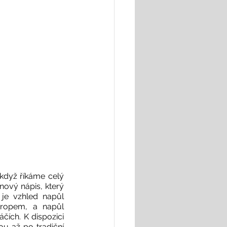
když říkáme celý 
ový nápis, který 
je vzhled napůl 
tropem, a napůl 
čích. K dispozici 
u až po tradiční 