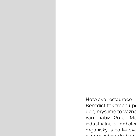
Hotelová restaurace

Benedict tak trochu p
den, myslíme to vážně
vám nabízí Guten Mor
industriální, s odh
organický, s parketovo
jsou všechny druhy sl