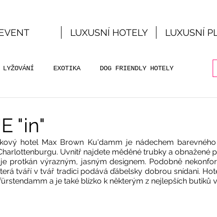
EVENT
LUXUSNÍ HOTELY
LUXUSNÍ P
LYŽOVÁNÍ
EXOTIKA
DOG FRIENDLY HOTELY
E "in"
kový hotel Max Brown Ku'damm je nádechem barevného c
Charlottenburgu. Uvnitř najdete měděné trubky a obnažené pot
rý je protkán výrazným, jasným designem. Podobně nekonform
terá tváří v tvář tradici podává ďábelsky dobrou snídani. Hote
ürstendamm a je také blízko k některým z nejlepších butiků 