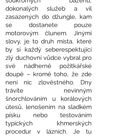
soukromých bazénů, 
dokonalých služeb a vil 
zasazených do džungle, kam 
se dostanete pouze 
motorovým člunem. Jinými 
slovy, je to druh místa, které 
by si každý seberespektující 
zlý duchovní vůdce vybral pro 
své nádherně požitkářské 
doupě – kromě toho, že zde 
není nic zlověstného. Dny 
trávíte nevinným 
šnorchlováním u korálových 
útesů, lenošením na sladkém 
písku nebo testováním 
typických khmerských 
procedur v lázních. Je tu 