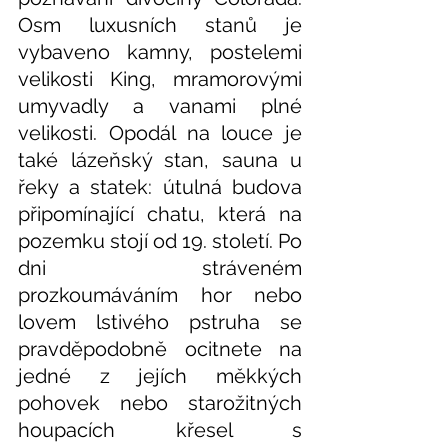
Osm luxusních stanů je 
vybaveno kamny, postelemi 
velikosti King, mramorovými 
umyvadly a vanami plné 
velikosti. Opodál na louce je 
také lázeňský stan, sauna u 
řeky a statek: útulná budova 
připomínající chatu, která na 
pozemku stojí od 19. století. Po 
dni stráveném 
prozkoumáváním hor nebo 
lovem lstivého pstruha se 
pravděpodobně ocitnete na 
jedné z jejích měkkých 
pohovek nebo starožitných 
houpacích křesel s 