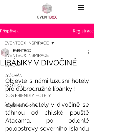
Registrace
Příspěvek
EVENTBOX INSPIRACE
EVENTBOX
EVENTBOX INSPIRACE
LÍBÁNKY V DIVOČINĚ
EVROPA
LYŽOVÁNÍ
Objevte s námi luxusní hotely 
EXOTIKA
pro dobrodružné líbánky !
DOG FRIENDLY HOTELY
Vybrané hotely v divočině se 
SVATEBNÍ CESTY
táhnou od chilské pouště 
Atacama, po odlehlé 
poloostrovy severního Islandu 