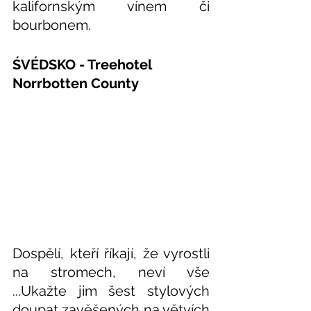
kalifornským vínem či 
bourbonem.
ŚVÉDSKO - Treehotel 
Norrbotten County
Dospělí, kteří říkají, že vyrostli 
na stromech, neví vše 
...Ukažte jim šest stylových 
doupat zavěšených na větvích 