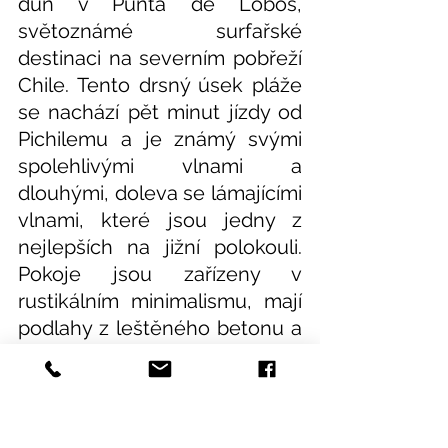
dun v Punta de Lobos, 
světoznámé surfařské 
destinaci na severním pobřeží 
Chile. Tento drsný úsek pláže 
se nachází pět minut jízdy od 
Pichilemu a je známý svými 
spolehlivými vlnami a 
dlouhými, doleva se lámajícími 
vlnami, které jsou jedny z 
nejlepších na jižní polokouli.  
Pokoje jsou zařízeny v 
rustikálním minimalismu, mají 
podlahy z leštěného betonu a 
dřevěné stěny, které snadno 
zapadají do krajiny a udržují 
zaměření na úžasný výhled na 
Pacifik. Většina hostů tráví dny 