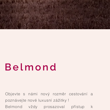
Belmond
IENT EXPRESS
elný zážitek, který pod značkou Belmond
Objevte s námi nový rozměr cestování a
sní cestování na vyšší úroveň. „Zlatý věk
poznávejte nové luxusní zážitky !
e vztahuje na historické období, kdy kouzlo
Belmond vždy prosazoval přístup k