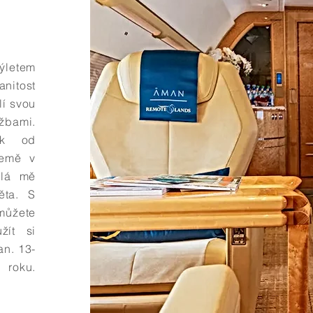
výletem
anitost
lí svou
žbami.
ik od
země v
ylá mě
ěta. S
můžete
žít si
an. 13-
 roku.