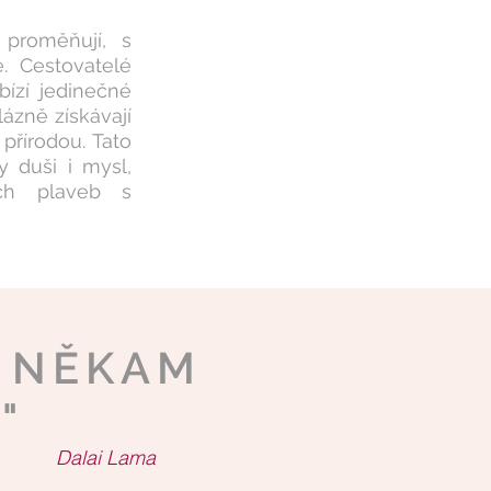
 proměňují, s
. Cestovatelé
bízí jedinečné
lázně získávají
 přírodou. Tato
y duši i mysl,
ích plaveb s
E NĚKAM
"
Dalai Lama