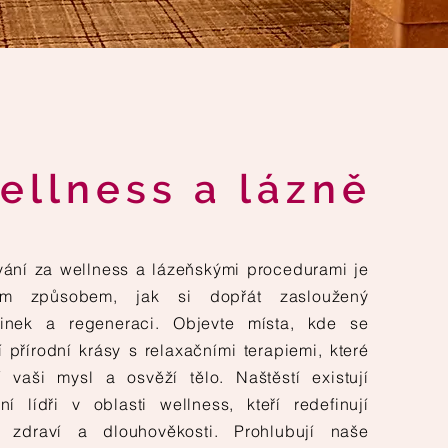
ellness a lázně
vání za wellness a lázeňskými procedurami je
ým způsobem, jak si dopřát zasloužený
inek a regeneraci. Objevte místa, kde se
í přírodní krásy s relaxačními terapiemi, které
ní vaši mysl a osvěží tělo.
Naštěstí existují
ní lídři v oblasti wellness, kteří redefinují
 zdraví a dlouhověkosti. Prohlubují naše