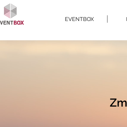
EVENTBOX
Zm
Zm