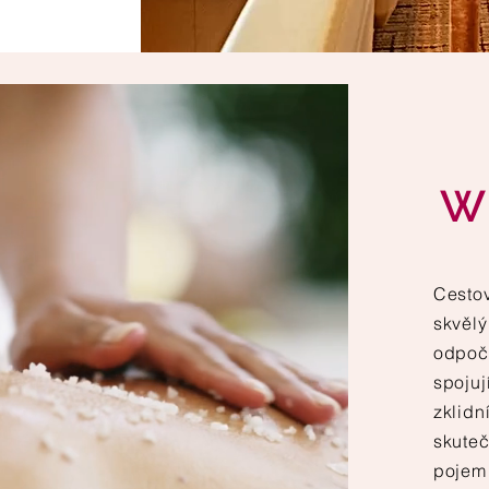
W
Cesto
skvěl
odpoč
spojuj
zklid
skuteč
pojem