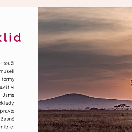
klid
 a úpravu vlastního textu. Je to snadné.
é touží
museli
 formy
avštíví
. Jsme
klady,
ipravte
úžasné
mibie
,