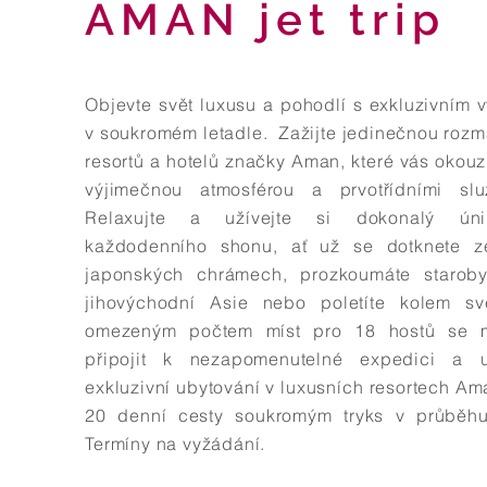
AMAN jet trip
Objevte svět luxusu a pohodlí s exkluzivním 
v soukromém letadle. Zažijte jedinečnou rozm
resortů a hotelů značky Aman, které vás okouz
výjimečnou atmosférou a prvotřídními slu
Relaxujte a užívejte si dokonalý ún
každodenního shonu, ať už se dotknete 
japonských chrámech, prozkoumáte starob
jihovýchodní Asie nebo poletíte kolem sv
omezeným počtem míst pro 18 hostů se 
připojit k nezapomenutelné expedici a u
exkluzivní ubytování v luxusních resortech Am
20 denní cesty soukromým tryks v průběhu
Termíny na vyžádání.