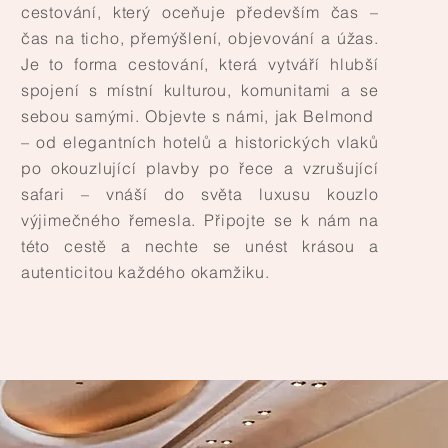
ždou cestu letadlem vlakem či automobilem.
cestování, který oceňuje především čas –
ní značky přicházejí s inovativními produkty,
čas na ticho, přemýšlení, objevování a úžas.
plně pohltí a umožní jim objevovat nová místa
Je to forma cestování, která vytváří hlubší
 neustálého vybalování. Orient-Express se
spojení s místní kulturou, komunitami a se
vrchol cestovatelských snů a my můžeme
sebou samými. Objevte s námi, jak Belmond
 očekávání našich klientů nejen splňuje, ale
– od elegantních hotelů a historických vlaků
onává.
po okouzlující plavby po řece a vzrušující
ient Express La Dolce Vita / Eastern & Oriental
safari – vnáší do světa luxusu kouzlo
n by
Belmond
výjimečného řemesla. Připojte se k nám na
této cestě a nechte se unést krásou a
autenticitou každého okamžiku.