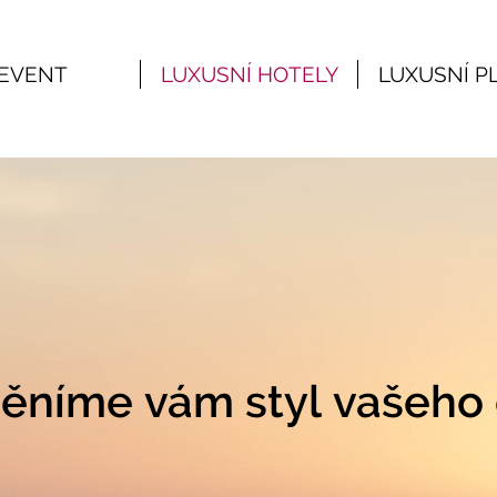
EVENT
LUXUSNÍ HOTELY
LUXUSNÍ P
ěníme vám styl vašeho 
ěníme vám styl vašeho 