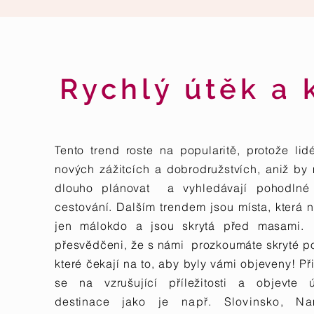
Rychlý útěk a 
Jsem odstavec. Klikněte zde pro přidávání
Tento trend roste na popularitě, protože lid
nových zážitcích a dobrodružstvích, aniž by 
dlouho plánovat a
vyhledávají pohodlné
cestování. Dalším
trendem
jsou
místa, která n
jen málokdo a jsou skrytá před masami
přesvědčeni, že s námi prozkoumáte skryté po
které čekají na to, aby byly vámi objeveny!
Př
se na vzrušující příležitosti a objevte 
destinace
jako je např. Slovinsko,
Na