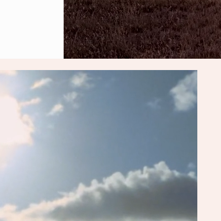
OR
Nezapomenut
posouvá luxu
cestování“ s