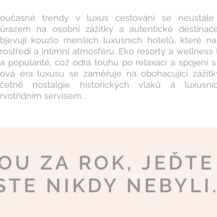
oučasné trendy v luxus cestování se neustále
ůrazem na osobní zážitky a autentické destinace
bjevují kouzlo menších luxusních hotelů, které na
rostředí a intimní atmosféru. Eko resorty a wellness 
a popularitě, což odrá touhu po relaxaci a spojení s
ová éra luxusu se zaměřuje na obohacující zážitk
četně nostalgie historických vlaků a luxusn
rvotřídním servisem.
OU ZA ROK, JEĎT
STE NIKDY NEBYLI.