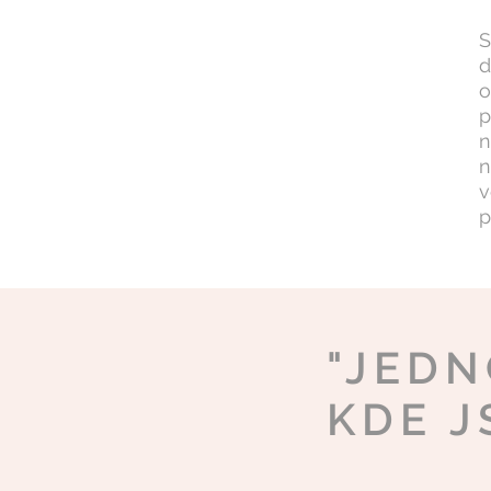
S
d
o
p
n
n
v
p
"JEDN
KDE J