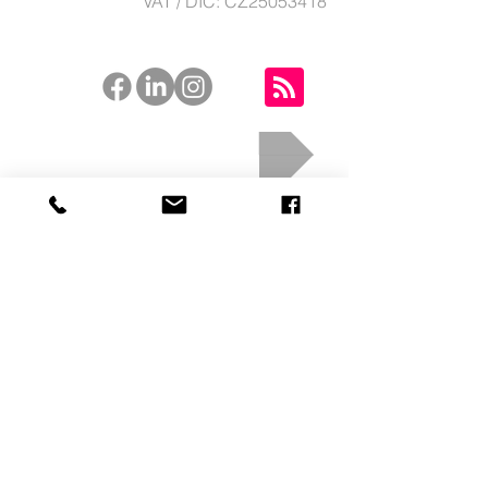
VAT / DIČ: CZ25053418

Rezervujte si konzultaci
Poptávka firemní akce
Poptávka ubytování na míru